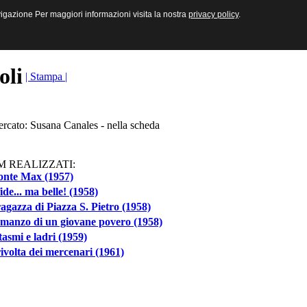
sive e Multimediali
navigazione Per maggiori informazioni visita la nostra
navigazione Per maggiori informazioni visita la nostra
privacy policy
privacy policy
.
.
toli
| Stampa |
ercato: Susana Canales - nella scheda
M REALIZZATI:
onte Max (1957)
ide... ma belle! (1958)
agazza di Piazza S. Pietro (1958)
omanzo di un giovane povero (1958)
asmi e ladri (1959)
ivolta dei mercenari (1961)