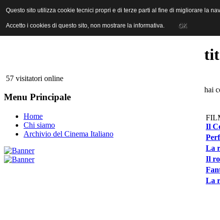
ANICA | Associazione Nazionale Industrie Cinematografiche Audiovi
Questo sito utilizza cookie tecnici propri e di terze parti al fine di migliorare la 
Questo sito utilizza cookie tecnici propri e di terze parti al fine di migliorare la 
Accetto i cookies di questo sito, non mostrare la informativa.
Accetto i cookies di questo sito, non mostrare la informativa.
OK
OK
ti
57 visitatori online
hai c
Menu Principale
Home
FIL
Chi siamo
Il C
Archivio del Cinema Italiano
Perf
La r
Il r
Fant
La r