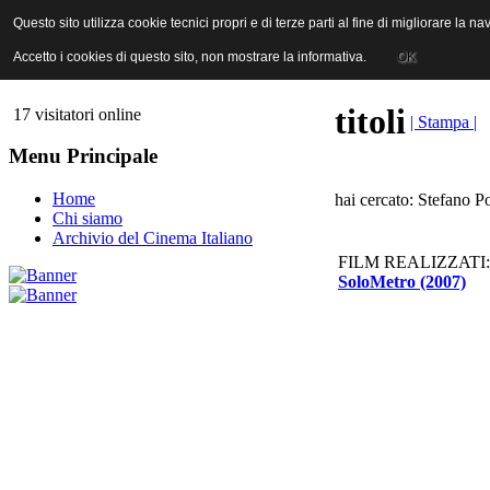
ANICA | Associazione Nazionale Industrie Cinematografiche Audiovi
Questo sito utilizza cookie tecnici propri e di terze parti al fine di migliorare la 
Questo sito utilizza cookie tecnici propri e di terze parti al fine di migliorare la 
Accetto i cookies di questo sito, non mostrare la informativa.
Accetto i cookies di questo sito, non mostrare la informativa.
OK
OK
titoli
17 visitatori online
| Stampa |
Menu Principale
Home
hai cercato: Stefano Po
Chi siamo
Archivio del Cinema Italiano
FILM REALIZZATI:
SoloMetro (2007)