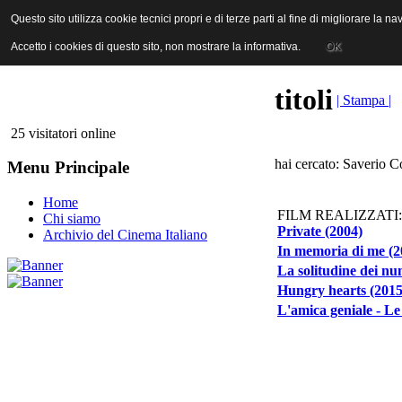
ANICA | Associazione Nazionale Industrie Cinematografiche Audiovi
Questo sito utilizza cookie tecnici propri e di terze parti al fine di migliorare la 
Questo sito utilizza cookie tecnici propri e di terze parti al fine di migliorare la 
Accetto i cookies di questo sito, non mostrare la informativa.
Accetto i cookies di questo sito, non mostrare la informativa.
OK
OK
titoli
| Stampa |
25 visitatori online
hai cercato: Saverio C
Menu Principale
Home
FILM REALIZZATI:
Chi siamo
Private (2004)
Archivio del Cinema Italiano
In memoria di me (2
La solitudine dei nu
Hungry hearts (2015
L'amica geniale - Le