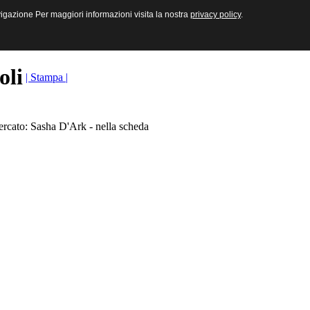
sive e Multimediali
navigazione Per maggiori informazioni visita la nostra
navigazione Per maggiori informazioni visita la nostra
privacy policy
privacy policy
.
.
toli
| Stampa |
ercato: Sasha D'Ark - nella scheda