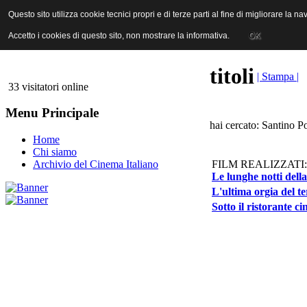
ANICA | Associazione Nazionale Industrie Cinematografiche Audiovi
Questo sito utilizza cookie tecnici propri e di terze parti al fine di migliorare la 
Questo sito utilizza cookie tecnici propri e di terze parti al fine di migliorare la 
Accetto i cookies di questo sito, non mostrare la informativa.
Accetto i cookies di questo sito, non mostrare la informativa.
OK
OK
titoli
| Stampa |
33 visitatori online
Menu Principale
hai cercato: Santino P
Home
Chi siamo
FILM REALIZZATI:
Archivio del Cinema Italiano
Le lunghe notti dell
L'ultima orgia del t
Sotto il ristorante ci