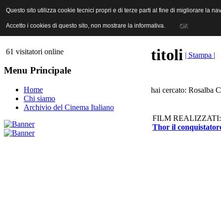
ANICA | Associazione Nazionale Industrie Cinematografiche Audiovi
Questo sito utilizza cookie tecnici propri e di terze parti al fine di migliorare la 
Questo sito utilizza cookie tecnici propri e di terze parti al fine di migliorare la 
Accetto i cookies di questo sito, non mostrare la informativa.
Accetto i cookies di questo sito, non mostrare la informativa.
OK
OK
titoli
61 visitatori online
| Stampa |
Menu Principale
Home
hai cercato: Rosalba C
Chi siamo
Archivio del Cinema Italiano
FILM REALIZZATI:
Thor il conquistator