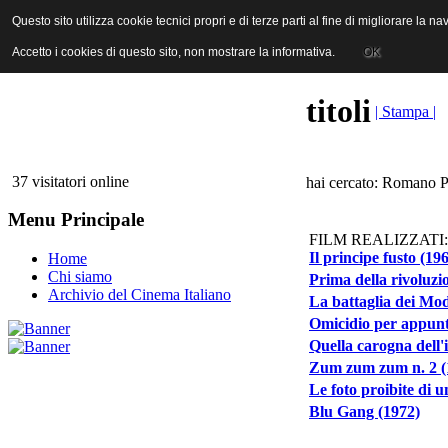
ANICA | Associazione Nazionale Industrie Cinematografiche Audiovi
Questo sito utilizza cookie tecnici propri e di terze parti al fine di migliorare la 
Questo sito utilizza cookie tecnici propri e di terze parti al fine di migliorare la 
Accetto i cookies di questo sito, non mostrare la informativa.
Accetto i cookies di questo sito, non mostrare la informativa.
OK
OK
titoli
| Stampa |
37 visitatori online
hai cercato: Romano P
Menu Principale
FILM REALIZZATI:
Il principe fusto (19
Home
Chi siamo
Prima della rivoluzi
Archivio del Cinema Italiano
La battaglia dei Mod
Omicidio per appun
Quella carogna dell'i
Zum zum zum n. 2 (
Le foto proibite di 
Blu Gang (1972)