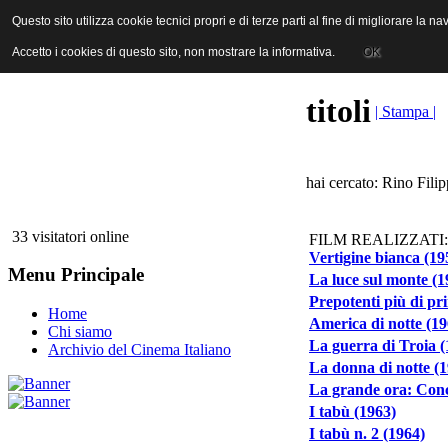
ANICA | Associazione Nazionale Industrie Cinematografiche Audiovi
Questo sito utilizza cookie tecnici propri e di terze parti al fine di migliorare la 
Questo sito utilizza cookie tecnici propri e di terze parti al fine di migliorare la 
Accetto i cookies di questo sito, non mostrare la informativa.
Accetto i cookies di questo sito, non mostrare la informativa.
OK
OK
titoli
| Stampa |
hai cercato: Rino Filip
33 visitatori online
FILM REALIZZATI:
Vertigine bianca (19
Menu Principale
La luce sul monte (1
Prepotenti più di pr
Home
America di notte (19
Chi siamo
La guerra di Troia (
Archivio del Cinema Italiano
La donna di notte (
La grande ora: Conc
I tabù (1963)
I tabù n. 2 (1964)