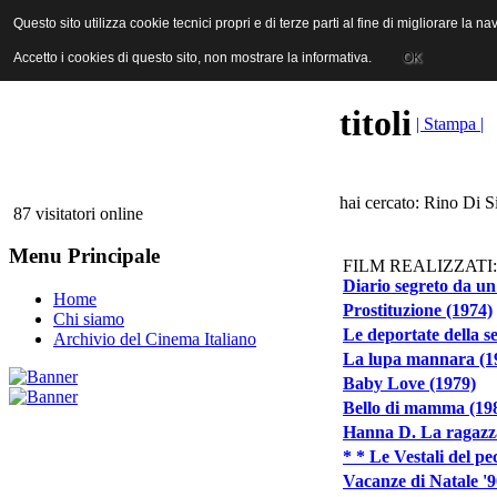
ANICA | Associazione Nazionale Industrie Cinematografiche Audiovi
Questo sito utilizza cookie tecnici propri e di terze parti al fine di migliorare la 
Questo sito utilizza cookie tecnici propri e di terze parti al fine di migliorare la 
Accetto i cookies di questo sito, non mostrare la informativa.
Accetto i cookies di questo sito, non mostrare la informativa.
OK
OK
titoli
| Stampa |
hai cercato: Rino Di Si
87 visitatori online
Menu Principale
FILM REALIZZATI:
Diario segreto da un
Home
Prostituzione (1974)
Chi siamo
Le deportate della s
Archivio del Cinema Italiano
La lupa mannara (1
Baby Love (1979)
Bello di mamma (19
Hanna D. La ragazza
* * Le Vestali del pe
Vacanze di Natale '9