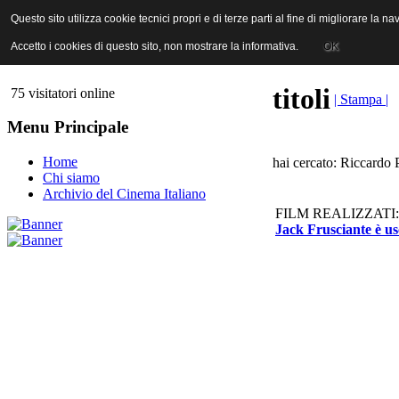
ANICA | Associazione Nazionale Industrie Cinematografiche Audiovi
Questo sito utilizza cookie tecnici propri e di terze parti al fine di migliorare la 
Questo sito utilizza cookie tecnici propri e di terze parti al fine di migliorare la 
Accetto i cookies di questo sito, non mostrare la informativa.
Accetto i cookies di questo sito, non mostrare la informativa.
OK
OK
titoli
75 visitatori online
| Stampa |
Menu Principale
Home
hai cercato: Riccardo 
Chi siamo
Archivio del Cinema Italiano
FILM REALIZZATI:
Jack Frusciante è us