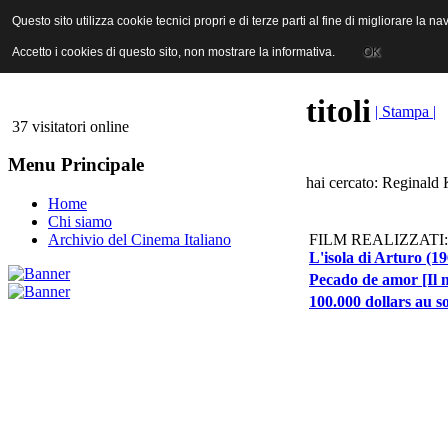
ANICA | Associazione Nazionale Industrie Cinematografiche Audiovi
Questo sito utilizza cookie tecnici propri e di terze parti al fine di migliorare la 
Questo sito utilizza cookie tecnici propri e di terze parti al fine di migliorare la 
Accetto i cookies di questo sito, non mostrare la informativa.
Accetto i cookies di questo sito, non mostrare la informativa.
OK
OK
titoli
| Stampa |
37 visitatori online
Menu Principale
hai cercato: Reginald 
Home
Chi siamo
FILM REALIZZATI:
Archivio del Cinema Italiano
L'isola di Arturo (1
Pecado de amor [Il m
100.000 dollars au sol