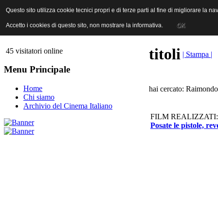
ANICA | Associazione Nazionale Industrie Cinematografiche Audiovi
Questo sito utilizza cookie tecnici propri e di terze parti al fine di migliorare la 
Questo sito utilizza cookie tecnici propri e di terze parti al fine di migliorare la 
Accetto i cookies di questo sito, non mostrare la informativa.
Accetto i cookies di questo sito, non mostrare la informativa.
OK
OK
titoli
45 visitatori online
| Stampa |
Menu Principale
Home
hai cercato: Raimondo 
Chi siamo
Archivio del Cinema Italiano
FILM REALIZZATI:
Posate le pistole, re