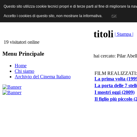
ANICA | Associazione Nazionale Industrie Cinematografiche Audiovi
Questo sito utilizza cookie tecnici propri e di terze parti al fine di migliorare la 
Questo sito utilizza cookie tecnici propri e di terze parti al fine di migliorare la 
Accetto i cookies di questo sito, non mostrare la informativa.
Accetto i cookies di questo sito, non mostrare la informativa.
OK
OK
titoli
| Stampa |
19 visitatori online
Menu Principale
hai cercato: Pilar Abel
Home
Chi siamo
FILM REALIZZATI:
Archivio del Cinema Italiano
La prima volta (199
La porta delle 7 stel
I mostri oggi (2009)
Il figlio più piccolo 