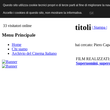
ANICA | Associazione Nazionale Industrie Cinematografiche Audiovi
Questo sito utilizza cookie tecnici propri e di terze parti al fine di migliorare la 
Questo sito utilizza cookie tecnici propri e di terze parti al fine di migliorare la 
Accetto i cookies di questo sito, non mostrare la informativa.
Accetto i cookies di questo sito, non mostrare la informativa.
OK
OK
titoli
33 visitatori online
| Stampa |
Menu Principale
Home
hai cercato: Piero Cap
Chi siamo
Archivio del Cinema Italiano
FILM REALIZZATI:
Superuomini, superd