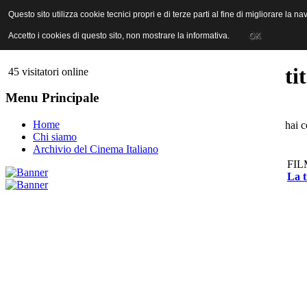
ANICA | Associazione Nazionale Industrie Cinematografiche Audiovi
Questo sito utilizza cookie tecnici propri e di terze parti al fine di migliorare la 
Questo sito utilizza cookie tecnici propri e di terze parti al fine di migliorare la 
Accetto i cookies di questo sito, non mostrare la informativa.
Accetto i cookies di questo sito, non mostrare la informativa.
OK
OK
ti
45 visitatori online
Menu Principale
Home
hai c
Chi siamo
Archivio del Cinema Italiano
FIL
La t