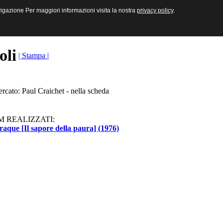
sive e Multimediali
navigazione Per maggiori informazioni visita la nostra
navigazione Per maggiori informazioni visita la nostra
privacy policy
privacy policy
.
.
toli
| Stampa |
ercato: Paul Craichet - nella scheda
M REALIZZATI:
raque [Il sapore della paura] (1976)