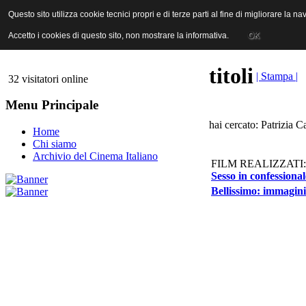
ANICA | Associazione Nazionale Industrie Cinematografiche Audiovi
Questo sito utilizza cookie tecnici propri e di terze parti al fine di migliorare la 
Questo sito utilizza cookie tecnici propri e di terze parti al fine di migliorare la 
Accetto i cookies di questo sito, non mostrare la informativa.
Accetto i cookies di questo sito, non mostrare la informativa.
OK
OK
titoli
| Stampa |
32 visitatori online
Menu Principale
hai cercato: Patrizia C
Home
Chi siamo
Archivio del Cinema Italiano
FILM REALIZZATI:
Sesso in confessional
Bellissimo: immagini