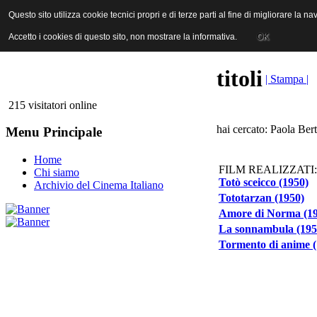
ANICA | Associazione Nazionale Industrie Cinematografiche Audiovi
Questo sito utilizza cookie tecnici propri e di terze parti al fine di migliorare la 
Questo sito utilizza cookie tecnici propri e di terze parti al fine di migliorare la 
Accetto i cookies di questo sito, non mostrare la informativa.
Accetto i cookies di questo sito, non mostrare la informativa.
OK
OK
titoli
| Stampa |
215 visitatori online
hai cercato: Paola Bert
Menu Principale
Home
FILM REALIZZATI:
Chi siamo
Totò sceicco (1950)
Archivio del Cinema Italiano
Tototarzan (1950)
Amore di Norma (19
La sonnambula (195
Tormento di anime (