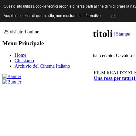
ANICA | Associazione Nazionale Industrie Cinematografiche Audiovi
Questo sito utilizza cookie tecnici propri e di terze parti al fine di migliorare la 
Questo sito utilizza cookie tecnici propri e di terze parti al fine di migliorare la 
Accetto i cookies di questo sito, non mostrare la informativa.
Accetto i cookies di questo sito, non mostrare la informativa.
OK
OK
titoli
25 visitatori online
| Stampa |
Menu Principale
Home
hai cercato: Osvaldo L
Chi siamo
Archivio del Cinema Italiano
FILM REALIZZATI:
Una rosa per tutti (