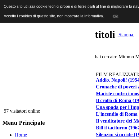
ANICA | Associazione Nazionale Industrie Cinematografiche Audiovi
Questo sito utilizza cookie tecnici propri e di terze parti al fine di migliorare la 
Questo sito utilizza cookie tecnici propri e di terze parti al fine di migliorare la 
Accetto i cookies di questo sito, non mostrare la informativa.
Accetto i cookies di questo sito, non mostrare la informativa.
OK
OK
titoli
| Stampa |
hai cercato: Mimmo Ma
FILM REALIZZATI:
Addio, Napoli! (195
Cronache di poveri 
Maciste contro i mos
Il crollo di Roma (1
Una spada per l'Imp
57 visitatori online
L'incendio di Roma 
Il vendicatore dei M
Menu Principale
Bill il taciturno (196
Silenzio: si uccide (1
Home