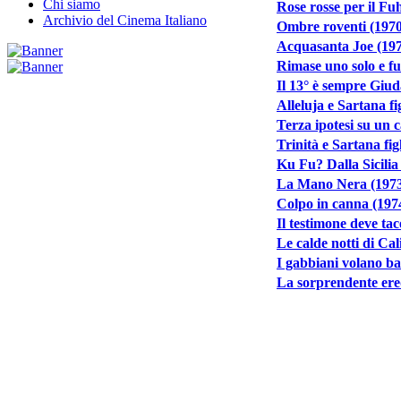
Chi siamo
Rose rosse per il Fu
Archivio del Cinema Italiano
Ombre roventi (1970
Acquasanta Joe (19
Rimase uno solo e fu 
Il 13° è sempre Giud
Alleluja e Sartana fig
Terza ipotesi su un c
Trinità e Sartana figl
Ku Fu? Dalla Sicilia
La Mano Nera (197
Colpo in canna (197
Il testimone deve tac
Le calde notti di Cal
I gabbiani volano ba
La sorprendente ere