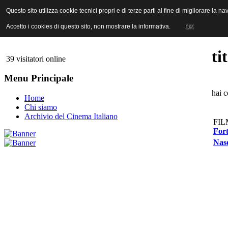
ANICA | Associazione Nazionale Industrie Cinematografiche Audiovi
Questo sito utilizza cookie tecnici propri e di terze parti al fine di migliorare la 
Questo sito utilizza cookie tecnici propri e di terze parti al fine di migliorare la 
Accetto i cookies di questo sito, non mostrare la informativa.
Accetto i cookies di questo sito, non mostrare la informativa.
OK
OK
ti
39 visitatori online
Menu Principale
hai 
Home
Chi siamo
Archivio del Cinema Italiano
FIL
For
Nasc