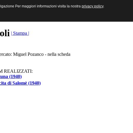
sive e Multimediali
navigazione Per maggiori informazioni visita la nostra
navigazione Per maggiori informazioni visita la nostra
privacy policy
privacy policy
.
.
toli
| Stampa |
cercato: Miguel Pozanco - nella scheda
M REALIZZATI:
tuna (1940)
ita di Salomè (1940)