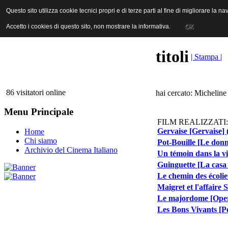
ANICA | Associazione Nazionale Industrie Cinematografiche Audiovi
Questo sito utilizza cookie tecnici propri e di terze parti al fine di migliorare la 
Questo sito utilizza cookie tecnici propri e di terze parti al fine di migliorare la 
Accetto i cookies di questo sito, non mostrare la informativa.
Accetto i cookies di questo sito, non mostrare la informativa.
OK
OK
titoli
| Stampa |
86 visitatori online
hai cercato: Micheline
Menu Principale
FILM REALIZZATI:
Gervaise [Gervaise] 
Home
Chi siamo
Pot-Bouille [Le donne
Archivio del Cinema Italiano
Un témoin dans la vi
Guinguette [La casa 
Le chemin des écolie
Maigret et l'affaire 
Le majordome [Oper
Les Bons Vivants [Pe