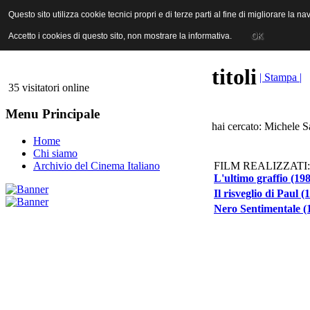
ANICA | Associazione Nazionale Industrie Cinematografiche Audiovi
Questo sito utilizza cookie tecnici propri e di terze parti al fine di migliorare la 
Questo sito utilizza cookie tecnici propri e di terze parti al fine di migliorare la 
Accetto i cookies di questo sito, non mostrare la informativa.
Accetto i cookies di questo sito, non mostrare la informativa.
OK
OK
titoli
| Stampa |
35 visitatori online
Menu Principale
hai cercato: Michele S
Home
Chi siamo
FILM REALIZZATI:
Archivio del Cinema Italiano
L'ultimo graffio (19
Il risveglio di Paul (
Nero Sentimentale (