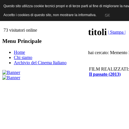
ANICA | Associazione Nazionale Industrie Cinematografiche Audiovi
Questo sito utilizza cookie tecnici propri e di terze parti al fine di migliorare la 
Questo sito utilizza cookie tecnici propri e di terze parti al fine di migliorare la 
Accetto i cookies di questo sito, non mostrare la informativa.
Accetto i cookies di questo sito, non mostrare la informativa.
OK
OK
titoli
73 visitatori online
| Stampa |
Menu Principale
Home
hai cercato: Memento F
Chi siamo
Archivio del Cinema Italiano
FILM REALIZZATI:
Il passato (2013)