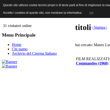
ANICA | Associazione Nazionale Industrie Cinematografiche Audiovi
Questo sito utilizza cookie tecnici propri e di terze parti al fine di migliorare la 
Questo sito utilizza cookie tecnici propri e di terze parti al fine di migliorare la 
Accetto i cookies di questo sito, non mostrare la informativa.
Accetto i cookies di questo sito, non mostrare la informativa.
OK
OK
titoli
31 visitatori online
| Stampa |
Menu Principale
Home
hai cercato: Mauro Lu
Chi siamo
Archivio del Cinema Italiano
FILM REALIZZATI:
Commandos (1968)