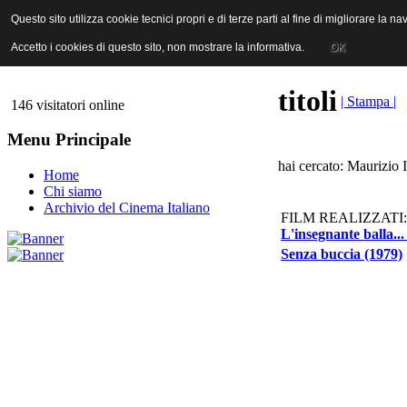
ANICA | Associazione Nazionale Industrie Cinematografiche Audiovi
Questo sito utilizza cookie tecnici propri e di terze parti al fine di migliorare la 
Questo sito utilizza cookie tecnici propri e di terze parti al fine di migliorare la 
Accetto i cookies di questo sito, non mostrare la informativa.
Accetto i cookies di questo sito, non mostrare la informativa.
OK
OK
titoli
| Stampa |
146 visitatori online
Menu Principale
hai cercato: Maurizio I
Home
Chi siamo
Archivio del Cinema Italiano
FILM REALIZZATI:
L'insegnante balla...
Senza buccia (1979)