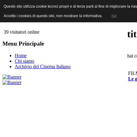
ANICA | Associazione Nazionale Industrie Cinematografiche Audiovi
Questo sito utilizza cookie tecnici propri e di terze parti al fine di migliorare la 
Questo sito utilizza cookie tecnici propri e di terze parti al fine di migliorare la 
Accetto i cookies di questo sito, non mostrare la informativa.
Accetto i cookies di questo sito, non mostrare la informativa.
OK
OK
ti
39 visitatori online
Menu Principale
Home
hai c
Chi siamo
Archivio del Cinema Italiano
FIL
Le g