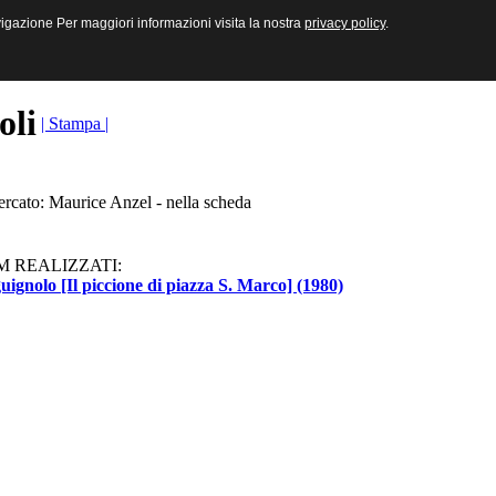
sive e Multimediali
navigazione Per maggiori informazioni visita la nostra
navigazione Per maggiori informazioni visita la nostra
privacy policy
privacy policy
.
.
toli
| Stampa |
ercato: Maurice Anzel - nella scheda
M REALIZZATI:
uignolo [Il piccione di piazza S. Marco] (1980)