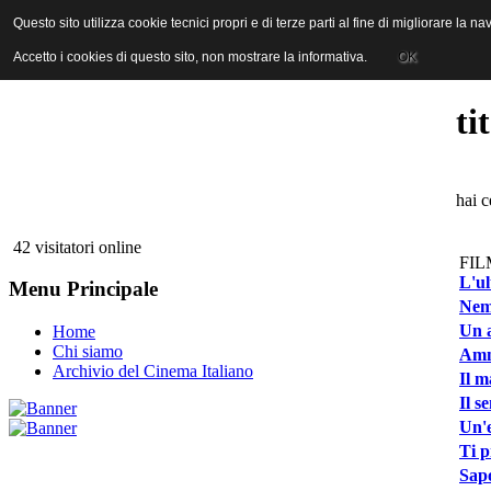
ANICA | Associazione Nazionale Industrie Cinematografiche Audiovi
Questo sito utilizza cookie tecnici propri e di terze parti al fine di migliorare la 
Questo sito utilizza cookie tecnici propri e di terze parti al fine di migliorare la 
Accetto i cookies di questo sito, non mostrare la informativa.
Accetto i cookies di questo sito, non mostrare la informativa.
OK
OK
ti
hai c
42 visitatori online
FIL
L'ul
Menu Principale
Nem
Un a
Home
Chi siamo
Amn
Archivio del Cinema Italiano
Il m
Il s
Un'e
Ti p
Sapo