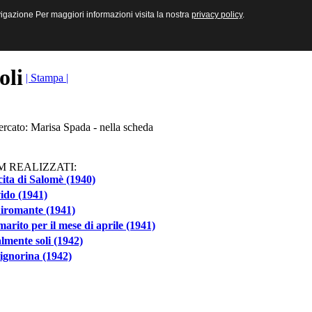
sive e Multimediali
navigazione Per maggiori informazioni visita la nostra
navigazione Per maggiori informazioni visita la nostra
privacy policy
privacy policy
.
.
toli
| Stampa |
ercato: Marisa Spada - nella scheda
M REALIZZATI:
ita di Salomè (1940)
ido (1941)
hiromante (1941)
arito per il mese di aprile (1941)
lmente soli (1942)
ignorina (1942)