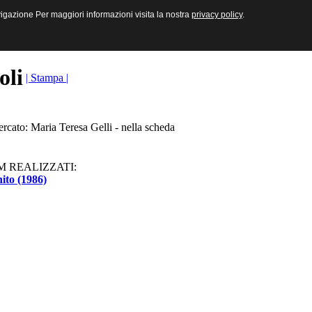
sive e Multimediali
navigazione Per maggiori informazioni visita la nostra
navigazione Per maggiori informazioni visita la nostra
privacy policy
privacy policy
.
.
toli
| Stampa |
ercato: Maria Teresa Gelli - nella scheda
M REALIZZATI:
nito (1986)