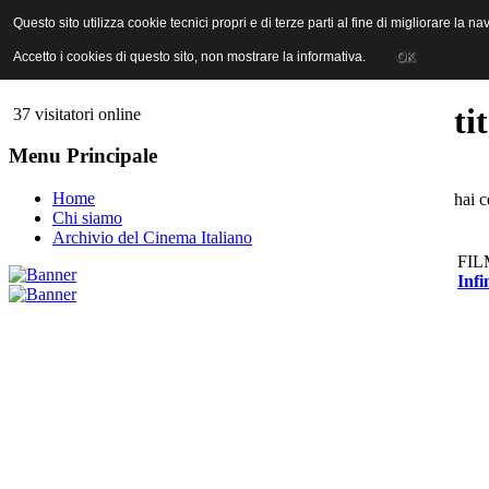
ANICA | Associazione Nazionale Industrie Cinematografiche Audiovi
Questo sito utilizza cookie tecnici propri e di terze parti al fine di migliorare la 
Questo sito utilizza cookie tecnici propri e di terze parti al fine di migliorare la 
Accetto i cookies di questo sito, non mostrare la informativa.
Accetto i cookies di questo sito, non mostrare la informativa.
OK
OK
ti
37 visitatori online
Menu Principale
Home
hai c
Chi siamo
Archivio del Cinema Italiano
FIL
Infi