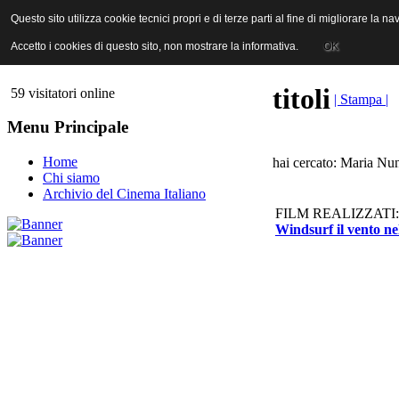
ANICA | Associazione Nazionale Industrie Cinematografiche Audiovi
Questo sito utilizza cookie tecnici propri e di terze parti al fine di migliorare la 
Questo sito utilizza cookie tecnici propri e di terze parti al fine di migliorare la 
Accetto i cookies di questo sito, non mostrare la informativa.
Accetto i cookies di questo sito, non mostrare la informativa.
OK
OK
titoli
59 visitatori online
| Stampa |
Menu Principale
Home
hai cercato: Maria Nu
Chi siamo
Archivio del Cinema Italiano
FILM REALIZZATI:
Windsurf il vento ne