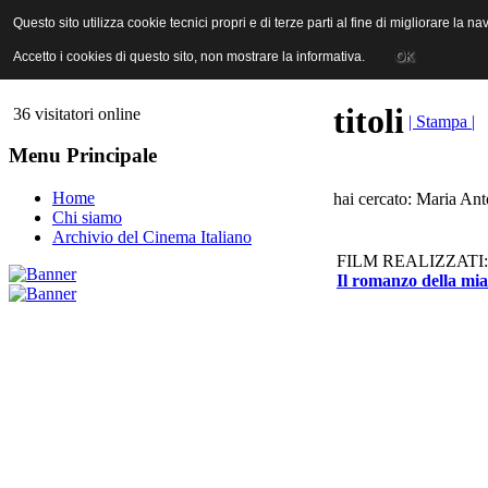
ANICA | Associazione Nazionale Industrie Cinematografiche Audiovi
Questo sito utilizza cookie tecnici propri e di terze parti al fine di migliorare la 
Questo sito utilizza cookie tecnici propri e di terze parti al fine di migliorare la 
Accetto i cookies di questo sito, non mostrare la informativa.
Accetto i cookies di questo sito, non mostrare la informativa.
OK
OK
titoli
36 visitatori online
| Stampa |
Menu Principale
Home
hai cercato: Maria Ant
Chi siamo
Archivio del Cinema Italiano
FILM REALIZZATI:
Il romanzo della mia