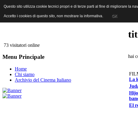
ANICA | Associazione Nazionale Industrie Cinematografiche Audiovi
Questo sito utilizza cookie tecnici propri e di terze parti al fine di migliorare la 
Questo sito utilizza cookie tecnici propri e di terze parti al fine di migliorare la 
Accetto i cookies di questo sito, non mostrare la informativa.
Accetto i cookies di questo sito, non mostrare la informativa.
OK
OK
ti
73 visitatori online
hai 
Menu Principale
Home
FIL
Chi siamo
La l
Archivio del Cinema Italiano
Juda
Hijo
band
El r