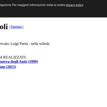
sive e Multimediali
navigazione Per maggiori informazioni visita la nostra
navigazione Per maggiori informazioni visita la nostra
privacy policy
privacy policy
.
.
toli
| Stampa |
ercato: Luigi Parisi - nella scheda
M REALIZZATI:
uerra degli Antò (1999)
rom (2015)