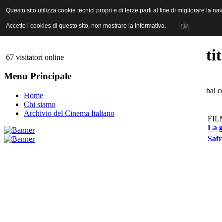
ANICA | Associazione Nazionale Industrie Cinematografiche Audiovi
Questo sito utilizza cookie tecnici propri e di terze parti al fine di migliorare la 
Questo sito utilizza cookie tecnici propri e di terze parti al fine di migliorare la 
Accetto i cookies di questo sito, non mostrare la informativa.
Accetto i cookies di questo sito, non mostrare la informativa.
OK
OK
ti
67 visitatori online
Menu Principale
hai c
Home
Chi siamo
Archivio del Cinema Italiano
FIL
La g
Saf