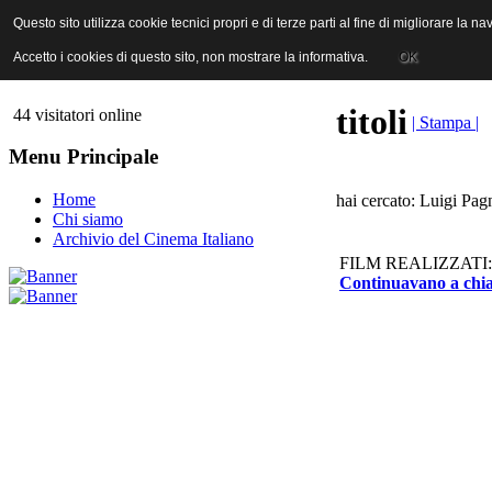
ANICA | Associazione Nazionale Industrie Cinematografiche Audiovi
Questo sito utilizza cookie tecnici propri e di terze parti al fine di migliorare la 
Questo sito utilizza cookie tecnici propri e di terze parti al fine di migliorare la 
Accetto i cookies di questo sito, non mostrare la informativa.
Accetto i cookies di questo sito, non mostrare la informativa.
OK
OK
titoli
44 visitatori online
| Stampa |
Menu Principale
Home
hai cercato: Luigi Pag
Chi siamo
Archivio del Cinema Italiano
FILM REALIZZATI:
Continuavano a chia