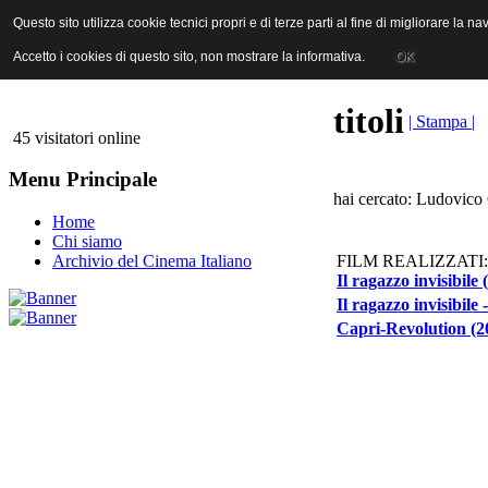
ANICA | Associazione Nazionale Industrie Cinematografiche Audiovi
Questo sito utilizza cookie tecnici propri e di terze parti al fine di migliorare la 
Questo sito utilizza cookie tecnici propri e di terze parti al fine di migliorare la 
Accetto i cookies di questo sito, non mostrare la informativa.
Accetto i cookies di questo sito, non mostrare la informativa.
OK
OK
titoli
| Stampa |
45 visitatori online
Menu Principale
hai cercato: Ludovico 
Home
Chi siamo
FILM REALIZZATI:
Archivio del Cinema Italiano
Il ragazzo invisibile 
Il ragazzo invisibile
Capri-Revolution (2