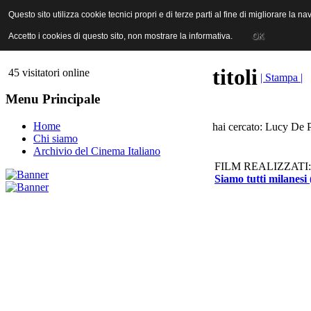
ANICA | Associazione Nazionale Industrie Cinematografiche Audiovi
Questo sito utilizza cookie tecnici propri e di terze parti al fine di migliorare la 
Questo sito utilizza cookie tecnici propri e di terze parti al fine di migliorare la 
Accetto i cookies di questo sito, non mostrare la informativa.
Accetto i cookies di questo sito, non mostrare la informativa.
OK
OK
titoli
45 visitatori online
| Stampa |
Menu Principale
Home
hai cercato: Lucy De 
Chi siamo
Archivio del Cinema Italiano
FILM REALIZZATI:
Siamo tutti milanesi