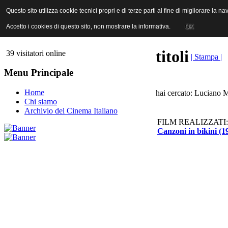
ANICA | Associazione Nazionale Industrie Cinematografiche Audiovi
Questo sito utilizza cookie tecnici propri e di terze parti al fine di migliorare la 
Questo sito utilizza cookie tecnici propri e di terze parti al fine di migliorare la 
Accetto i cookies di questo sito, non mostrare la informativa.
Accetto i cookies di questo sito, non mostrare la informativa.
OK
OK
titoli
39 visitatori online
| Stampa |
Menu Principale
Home
hai cercato: Luciano M
Chi siamo
Archivio del Cinema Italiano
FILM REALIZZATI:
Canzoni in bikini (1