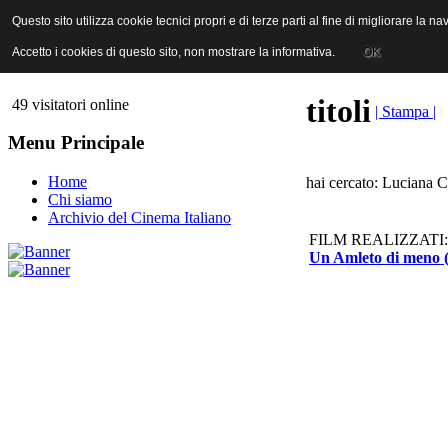
ANICA | Associazione Nazionale Industrie Cinematografiche Audiovi
Questo sito utilizza cookie tecnici propri e di terze parti al fine di migliorare la 
Questo sito utilizza cookie tecnici propri e di terze parti al fine di migliorare la 
Accetto i cookies di questo sito, non mostrare la informativa.
Accetto i cookies di questo sito, non mostrare la informativa.
OK
OK
titoli
49 visitatori online
| Stampa |
Menu Principale
Home
hai cercato: Luciana C
Chi siamo
Archivio del Cinema Italiano
FILM REALIZZATI:
Un Amleto di meno 