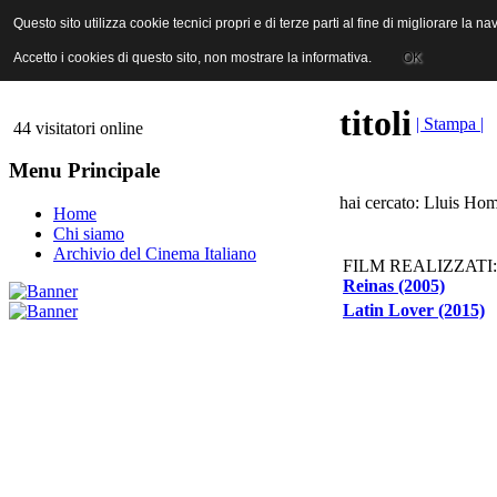
ANICA | Associazione Nazionale Industrie Cinematografiche Audiovi
Questo sito utilizza cookie tecnici propri e di terze parti al fine di migliorare la 
Questo sito utilizza cookie tecnici propri e di terze parti al fine di migliorare la 
Accetto i cookies di questo sito, non mostrare la informativa.
Accetto i cookies di questo sito, non mostrare la informativa.
OK
OK
titoli
| Stampa |
44 visitatori online
Menu Principale
hai cercato: Lluis Hom
Home
Chi siamo
Archivio del Cinema Italiano
FILM REALIZZATI:
Reinas (2005)
Latin Lover (2015)