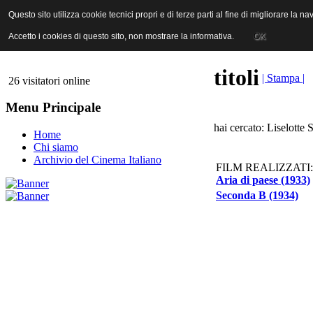
ANICA | Associazione Nazionale Industrie Cinematografiche Audiovi
Questo sito utilizza cookie tecnici propri e di terze parti al fine di migliorare la 
Questo sito utilizza cookie tecnici propri e di terze parti al fine di migliorare la 
Accetto i cookies di questo sito, non mostrare la informativa.
Accetto i cookies di questo sito, non mostrare la informativa.
OK
OK
titoli
| Stampa |
26 visitatori online
Menu Principale
hai cercato: Liselotte 
Home
Chi siamo
Archivio del Cinema Italiano
FILM REALIZZATI:
Aria di paese (1933)
Seconda B (1934)