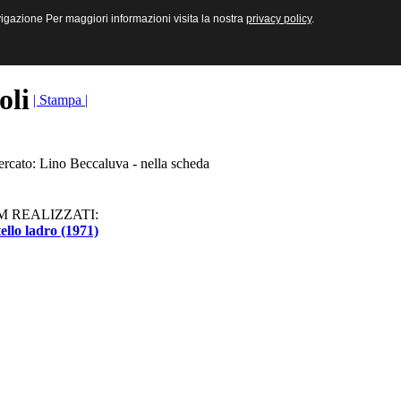
sive e Multimediali
navigazione Per maggiori informazioni visita la nostra
navigazione Per maggiori informazioni visita la nostra
privacy policy
privacy policy
.
.
toli
| Stampa |
ercato: Lino Beccaluva - nella scheda
M REALIZZATI:
ello ladro (1971)