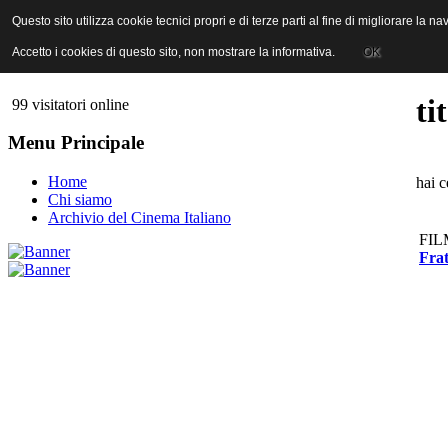
ANICA | Associazione Nazionale Industrie Cinematografiche Audiovi
Questo sito utilizza cookie tecnici propri e di terze parti al fine di migliorare la 
Questo sito utilizza cookie tecnici propri e di terze parti al fine di migliorare la 
Accetto i cookies di questo sito, non mostrare la informativa.
Accetto i cookies di questo sito, non mostrare la informativa.
OK
OK
ti
99 visitatori online
Menu Principale
Home
hai c
Chi siamo
Archivio del Cinema Italiano
FIL
Frat