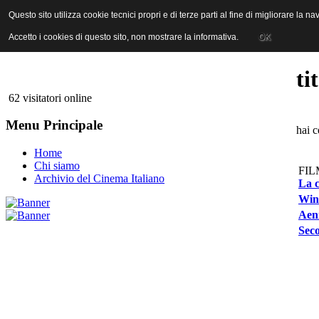
ANICA | Associazione Nazionale Industrie Cinematografiche Audiovi
Questo sito utilizza cookie tecnici propri e di terze parti al fine di migliorare la 
Questo sito utilizza cookie tecnici propri e di terze parti al fine di migliorare la 
Accetto i cookies di questo sito, non mostrare la informativa.
Accetto i cookies di questo sito, non mostrare la informativa.
OK
OK
ti
62 visitatori online
Menu Principale
hai c
Home
Chi siamo
FIL
Archivio del Cinema Italiano
La c
Wind
Aen
Seco