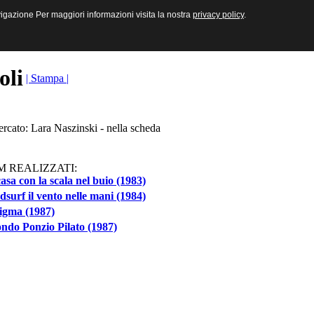
sive e Multimediali
navigazione Per maggiori informazioni visita la nostra
navigazione Per maggiori informazioni visita la nostra
privacy policy
privacy policy
.
.
toli
| Stampa |
ercato: Lara Naszinski - nella scheda
M REALIZZATI:
asa con la scala nel buio (1983)
surf il vento nelle mani (1984)
igma (1987)
ndo Ponzio Pilato (1987)