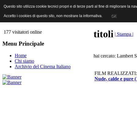
ANICA | Associazione Nazionale Industrie Cinematografiche Audiovi
Questo sito utilizza cookie tecnici propri e di terze parti al fine di migliorare la 
Questo sito utilizza cookie tecnici propri e di terze parti al fine di migliorare la 
Accetto i cookies di questo sito, non mostrare la informativa.
Accetto i cookies di questo sito, non mostrare la informativa.
OK
OK
titoli
177 visitatori online
| Stampa |
Menu Principale
Home
hai cercato: Lambert S
Chi siamo
Archivio del Cinema Italiano
FILM REALIZZATI:
Nude, calde e pure (