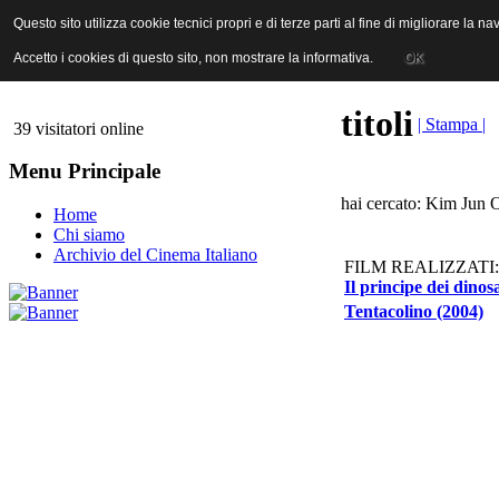
ANICA | Associazione Nazionale Industrie Cinematografiche Audiovi
Questo sito utilizza cookie tecnici propri e di terze parti al fine di migliorare la 
Questo sito utilizza cookie tecnici propri e di terze parti al fine di migliorare la 
Accetto i cookies di questo sito, non mostrare la informativa.
Accetto i cookies di questo sito, non mostrare la informativa.
OK
OK
titoli
| Stampa |
39 visitatori online
Menu Principale
hai cercato: Kim Jun O
Home
Chi siamo
Archivio del Cinema Italiano
FILM REALIZZATI:
Il principe dei dinos
Tentacolino (2004)