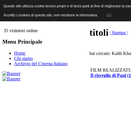
ANICA | Associazione Nazionale Industrie Cinematografiche Audiovi
Questo sito utilizza cookie tecnici propri e di terze parti al fine di migliorare la 
Questo sito utilizza cookie tecnici propri e di terze parti al fine di migliorare la 
Accetto i cookies di questo sito, non mostrare la informativa.
Accetto i cookies di questo sito, non mostrare la informativa.
OK
OK
titoli
35 visitatori online
| Stampa |
Menu Principale
Home
hai cercato: Kalib Kha
Chi siamo
Archivio del Cinema Italiano
FILM REALIZZATI:
Il risveglio di Paul (