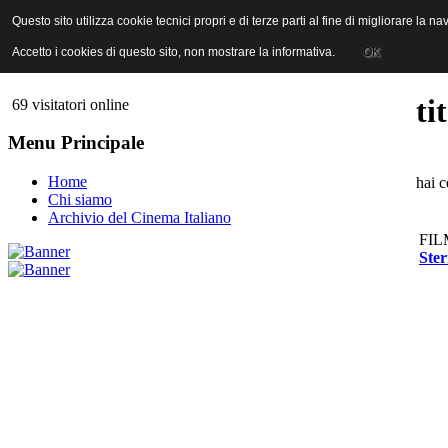
ANICA | Associazione Nazionale Industrie Cinematografiche Audiovi
Questo sito utilizza cookie tecnici propri e di terze parti al fine di migliorare la 
Questo sito utilizza cookie tecnici propri e di terze parti al fine di migliorare la 
Accetto i cookies di questo sito, non mostrare la informativa.
Accetto i cookies di questo sito, non mostrare la informativa.
OK
OK
ti
69 visitatori online
Menu Principale
Home
hai c
Chi siamo
Archivio del Cinema Italiano
FIL
Ster