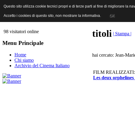
ANICA | Associazione Nazionale Industrie Cinematografiche Audiovi
Questo sito utilizza cookie tecnici propri e di terze parti al fine di migliorare la 
Questo sito utilizza cookie tecnici propri e di terze parti al fine di migliorare la 
Accetto i cookies di questo sito, non mostrare la informativa.
Accetto i cookies di questo sito, non mostrare la informativa.
OK
OK
titoli
98 visitatori online
| Stampa |
Menu Principale
Home
hai cercato: Jean-Mari
Chi siamo
Archivio del Cinema Italiano
FILM REALIZZATI:
Les deux orphelines 