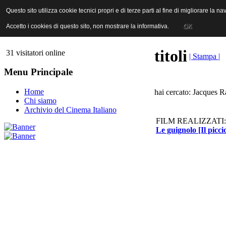
ANICA | Associazione Nazionale Industrie Cinematografiche Audiovi
Questo sito utilizza cookie tecnici propri e di terze parti al fine di migliorare la 
Questo sito utilizza cookie tecnici propri e di terze parti al fine di migliorare la 
Accetto i cookies di questo sito, non mostrare la informativa.
Accetto i cookies di questo sito, non mostrare la informativa.
OK
OK
titoli
31 visitatori online
| Stampa |
Menu Principale
Home
hai cercato: Jacques R
Chi siamo
Archivio del Cinema Italiano
FILM REALIZZATI:
Le guignolo [Il picc