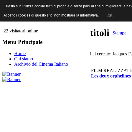
ANICA | Associazione Nazionale Industrie Cinematografiche Audiovi
Questo sito utilizza cookie tecnici propri e di terze parti al fine di migliorare la 
Questo sito utilizza cookie tecnici propri e di terze parti al fine di migliorare la 
Accetto i cookies di questo sito, non mostrare la informativa.
Accetto i cookies di questo sito, non mostrare la informativa.
OK
OK
titoli
22 visitatori online
| Stampa |
Menu Principale
Home
hai cercato: Jacques F
Chi siamo
Archivio del Cinema Italiano
FILM REALIZZATI:
Les deux orphelines 