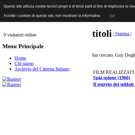
ANICA | Associazione Nazionale Industrie Cinematografiche Audiovi
Questo sito utilizza cookie tecnici propri e di terze parti al fine di migliorare la 
Questo sito utilizza cookie tecnici propri e di terze parti al fine di migliorare la 
Accetto i cookies di questo sito, non mostrare la informativa.
Accetto i cookies di questo sito, non mostrare la informativa.
OK
OK
titoli
| Stampa |
9 visitatori online
Menu Principale
hai cercato: Guy Degh
Home
Chi siamo
Archivio del Cinema Italiano
FILM REALIZZATI:
Spia spione (1966)
Il segreto dei soldati